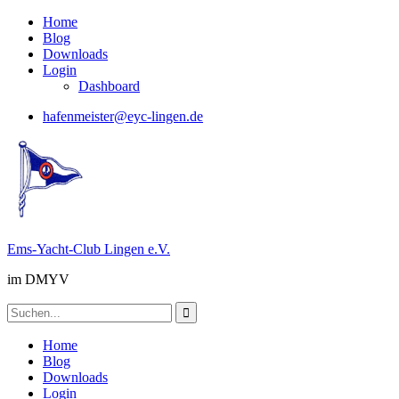
Skip
Home
to
Blog
content
Downloads
Login
Dashboard
hafenmeister@eyc-lingen.de
Ems-Yacht-Club Lingen e.V.
im DMYV
Search
for:
Home
Blog
Downloads
Login