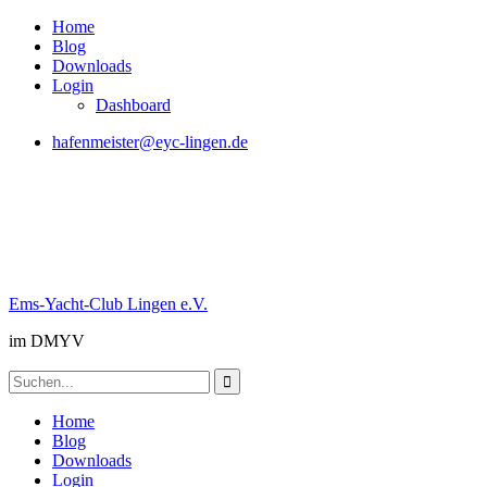
Skip
Home
to
Blog
content
Downloads
Login
Dashboard
hafenmeister@eyc-lingen.de
Ems-Yacht-Club Lingen e.V.
im DMYV
Search
for:
Home
Blog
Downloads
Login