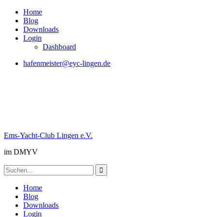
Skip
Home
to
Blog
content
Downloads
Login
Dashboard
hafenmeister@eyc-lingen.de
Ems-Yacht-Club Lingen e.V.
im DMYV
Search
for:
Home
Blog
Downloads
Login