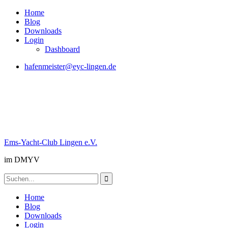
Skip
Home
to
Blog
content
Downloads
Login
Dashboard
hafenmeister@eyc-lingen.de
Ems-Yacht-Club Lingen e.V.
im DMYV
Search
for:
Home
Blog
Downloads
Login