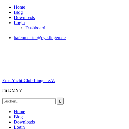
Skip
Home
to
Blog
content
Downloads
Login
Dashboard
hafenmeister@eyc-lingen.de
Ems-Yacht-Club Lingen e.V.
im DMYV
Search
for:
Home
Blog
Downloads
Login