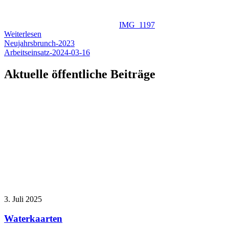
IMG_1197
Weiterlesen
Beitragsnavigation
Neujahrsbrunch-2023
Arbeitseinsatz-2024-03-16
Aktuelle öffentliche Beiträge
3. Juli 2025
Waterkaarten