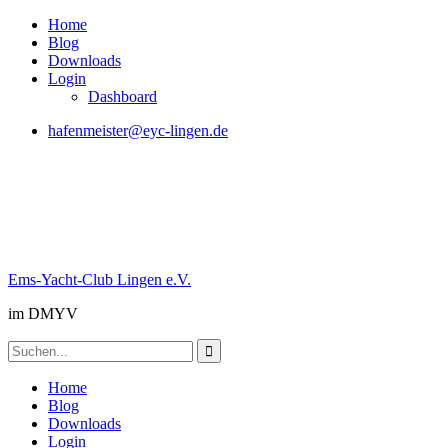
Skip
Home
to
Blog
content
Downloads
Login
Dashboard
hafenmeister@eyc-lingen.de
Ems-Yacht-Club Lingen e.V.
im DMYV
Search
for:
Home
Blog
Downloads
Login